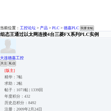
当前位置：
工控论坛
>
产品
>
PLC
>
德嘉PLC
我要发帖
组态王通过以太网连接4台三菱FX系列PLC实例
大连德嘉工控
关注
私信
[版主]
精华：7帖
求助：2帖
帖子：1071帖 | 1339回
年度积分：432
历史总积分：8492
注册：2009年2月24日