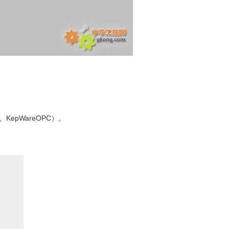
epWareOPC）。