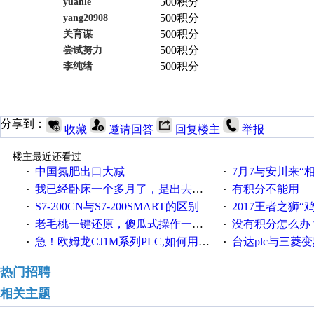
500积分
yuanle
500积分
yang20908
500积分
关育谋
500积分
尝试努力
500积分
李纯绪
分享到：
收藏
邀请回答
回复楼主
举报
楼主最近还看过
中国氮肥出口大减
7月7与安川来“
·
·
我已经卧床一个多月了，是出去安装机械手在高速遭遇车祸所致:大家工作都要特别注意啊
有积分不能用
·
·
S7-200CN与S7-200SMART的区别
2017王者之狮“鸡”情签到
·
·
老毛桃一键还原，傻瓜式操作一键轻松备份还原；程序为向导式安装，一键即可实现自动备份或还原系统。
没有积分怎么办
·
·
急！欧姆龙CJ1M系列PLC,如何用时间控制变频器。要求时间在组态王中可以自由输入！拜托各位大神了！
台达plc与三菱
·
·
热门招聘
相关主题