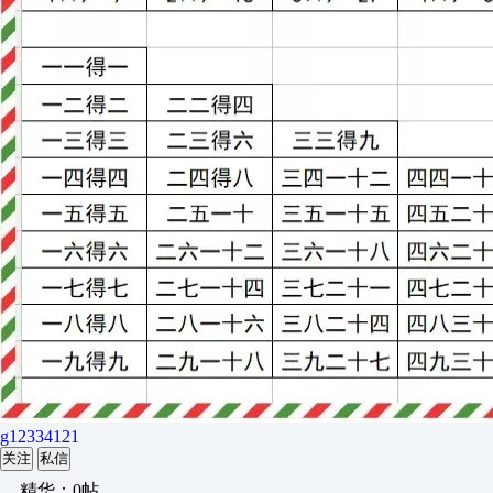
g12334121
关注
私信
精华：0帖