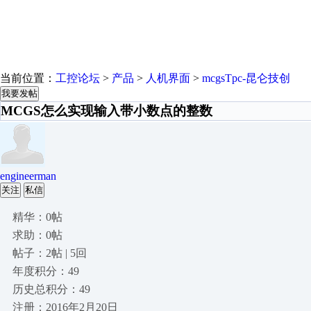
当前位置：
工控论坛
>
产品
>
人机界面
>
mcgsTpc-昆仑技创
我要发帖
MCGS怎么实现输入带小数点的整数
engineerman
关注
私信
精华：0帖
求助：0帖
帖子：2帖 | 5回
年度积分：49
历史总积分：49
注册：2016年2月20日