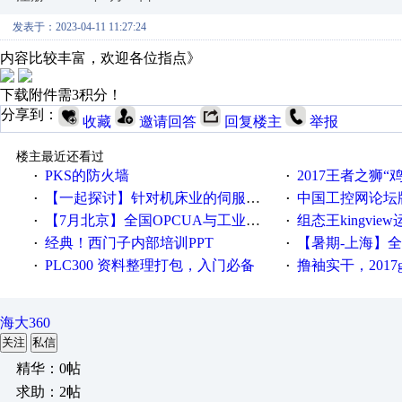
发表于：2023-04-11 11:27:24
内容比较丰富，欢迎各位指点》
下载附件需3积分！
分享到：
收藏
邀请回答
回复楼主
举报
楼主最近还看过
PKS的防火墙
2017王者之狮“鸡”情签到
·
·
【一起探讨】针对机床业的伺服系统发展，您的期望是什么？
中国工控网论坛版块
·
·
【7月北京】全国OPCUA与工业互联技术培训班通知！
组态王kingvi
·
·
经典！西门子内部培训PPT
【暑期-上海】全国工业4.
·
·
PLC300 资料整理打包，入门必备
撸袖实干，2017gongkong
·
·
海大360
关注
私信
精华：0帖
求助：2帖