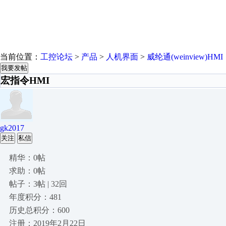
当前位置：
工控论坛
>
产品
>
人机界面
>
威纶通(weinview)HMI
我要发帖
宏指令HMI
gk2017
关注
私信
精华：0帖
求助：0帖
帖子：3帖 | 32回
年度积分：481
历史总积分：600
注册：2019年2月22日