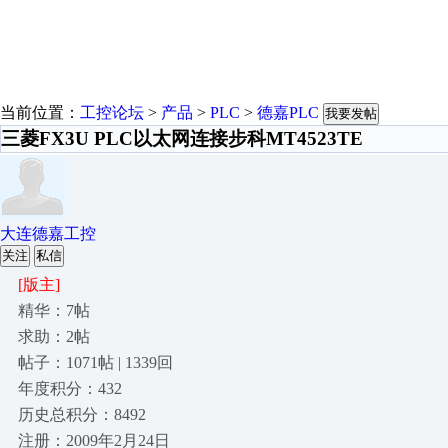
当前位置：
工控论坛
>
产品
>
PLC
>
德嘉PLC
我要发帖
三菱FX3U PLC以太网连接步科MT4523TE
大连德嘉工控
关注
私信
[版主]
精华：7帖
求助：2帖
帖子：1071帖 | 1339回
年度积分：432
历史总积分：8492
注册：2009年2月24日