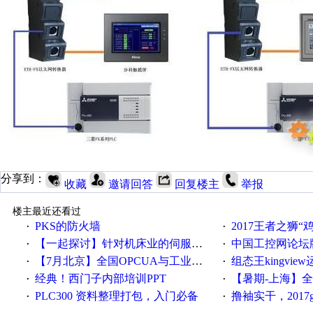
分享到：
收藏
邀请回答
回复楼主
举报
楼主最近还看过
PKS的防火墙
2017王者之狮“鸡”情签到
·
·
【一起探讨】针对机床业的伺服系统发展，您的期望是什么？
中国工控网论坛版块
·
·
【7月北京】全国OPCUA与工业互联技术培训班通知！
组态王kingvi
·
·
经典！西门子内部培训PPT
【暑期-上海】全国工业4.
·
·
PLC300 资料整理打包，入门必备
撸袖实干，2017gongkong
·
·