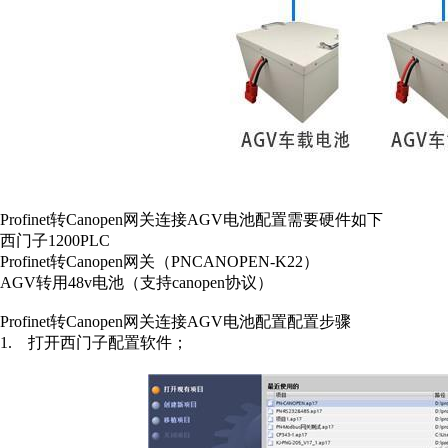
Profinet
转
Canopen
网关连接
AGV
电池配置需要硬件如下
西门子
1200PLC
Profinet
转
Canopen
网关（
PNCANOPEN-K22
）
AGV
转用
48v
电池（支持
canopen
协议）
Profinet
转
Canopen
网关连接
AGV
电池配置配置步骤
1.
打开西门子配置软件；