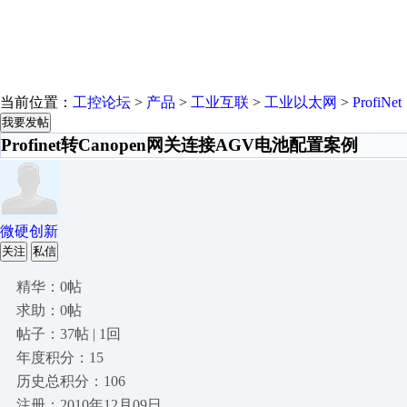
当前位置：
工控论坛
>
产品
>
工业互联
>
工业以太网
>
ProfiNet
我要发帖
Profinet转Canopen网关连接AGV电池配置案例
微硬创新
关注
私信
精华：0帖
求助：0帖
帖子：37帖 | 1回
年度积分：15
历史总积分：106
注册：2010年12月09日