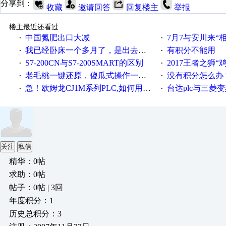
分享到：
收藏
邀请回答
回复楼主
举报
楼主最近还看过
中国氮肥出口大减
7月7与安川来“
·
·
我已经卧床一个多月了，是出去安装机械手在高速遭遇车祸所致:大家工作都要特别注意啊
有积分不能用
·
·
S7-200CN与S7-200SMART的区别
2017王者之狮“鸡”情签到
·
·
老毛桃一键还原，傻瓜式操作一键轻松备份还原；程序为向导式安装，一键即可实现自动备份或还原系统。
没有积分怎么办
·
·
急！欧姆龙CJ1M系列PLC,如何用时间控制变频器。要求时间在组态王中可以自由输入！拜托各位大神了！
台达plc与三菱
·
·
关注
私信
精华：0帖
求助：0帖
帖子：0帖 | 3回
年度积分：1
历史总积分：3