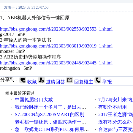
发表于：2023-03-31 20:07:56
1、ABB机器人外部信号一键回原
http://bbs.gongkong.com/d/202303/902553/902553_1.shtml
gk2017 5mP
2.年轻人的第一本算法书
http://bbs.gongkong.com/d/202303/903019/903019_1.shtml
monzer 3mP
3.ABB历史趋势添加操作程序
http://bbs.gongkong.com/d/202303/902445/902445_1.shtml
robingsion 5mP
分享到：
收藏
邀请回答
回复楼主
举报
楼主最近还看过
中国氮肥出口大减
7月7与安川来“
·
·
我已经卧床一个多月了，是出去安装机械手在高速遭遇车祸所致:大家工作都要特别注意啊
有积分不能用
·
·
S7-200CN与S7-200SMART的区别
2017王者之狮“鸡”情签到
·
·
老毛桃一键还原，傻瓜式操作一键轻松备份还原；程序为向导式安装，一键即可实现自动备份或还原系统。
没有积分怎么办
·
·
急！欧姆龙CJ1M系列PLC,如何用时间控制变频器。要求时间在组态王中可以自由输入！拜托各位大神了！
台达plc与三菱
·
·