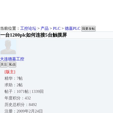
当前位置：
工控论坛
>
产品
>
PLC
>
德嘉PLC
我要发帖
一台1200plc如何连接5台触摸屏
大连德嘉工控
关注
私信
[版主]
精华：7帖
求助：2帖
帖子：1071帖 | 1339回
年度积分：432
历史总积分：8492
注册：2009年2月24日