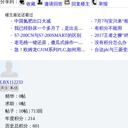
分享到：
收藏
邀请回答
回复楼主
举报
楼主最近还看过
中国氮肥出口大减
7月7与安川来“
·
·
我已经卧床一个多月了，是出去安装机械手在高速遭遇车祸所致:大家工作都要特别注意啊
有积分不能用
·
·
S7-200CN与S7-200SMART的区别
2017王者之狮“鸡”情签到
·
·
老毛桃一键还原，傻瓜式操作一键轻松备份还原；程序为向导式安装，一键即可实现自动备份或还原系统。
没有积分怎么办
·
·
急！欧姆龙CJ1M系列PLC,如何用时间控制变频器。要求时间在组态王中可以自由输入！拜托各位大神了！
台达plc与三菱
·
·
LBX112233
关注
私信
精华：0帖
求助：0帖
帖子：10帖 | 713回
年度积分：214
历史总积分：601