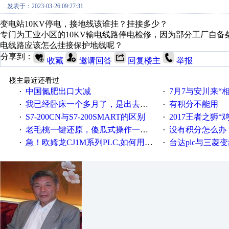
发表于：2023-03-26 09:27:31
变电站10KV停电，接地线该谁挂？挂接多少？
专门为工业小区的10KV输电线路停电检修，因为部分工厂自
电线路应该怎么挂接保护地线呢？
分享到：
收藏
邀请回答
回复楼主
举报
楼主最近还看过
中国氮肥出口大减
7月7与安川来“
·
·
我已经卧床一个多月了，是出去安装机械手在高速遭遇车祸所致:大家工作都要特别注意啊
有积分不能用
·
·
S7-200CN与S7-200SMART的区别
2017王者之狮“鸡”情签到
·
·
老毛桃一键还原，傻瓜式操作一键轻松备份还原；程序为向导式安装，一键即可实现自动备份或还原系统。
没有积分怎么办
·
·
急！欧姆龙CJ1M系列PLC,如何用时间控制变频器。要求时间在组态王中可以自由输入！拜托各位大神了！
台达plc与三菱
·
·