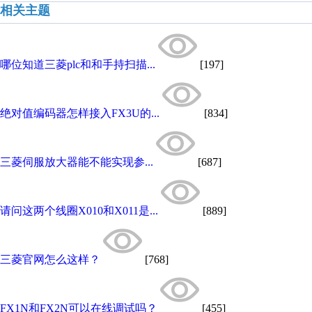
相关主题
哪位知道三菱plc和和手持扫描...
[197]
绝对值编码器怎样接入FX3U的...
[834]
三菱伺服放大器能不能实现参...
[687]
请问这两个线圈X010和X011是...
[889]
三菱官网怎么这样？
[768]
FX1N和FX2N可以在线调试吗？
[455]