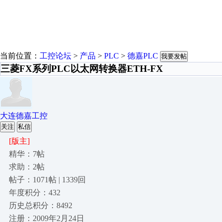
当前位置：
工控论坛
>
产品
>
PLC
>
德嘉PLC
我要发帖
三菱FX系列PLC以太网转换器ETH-FX
大连德嘉工控
关注
私信
[版主]
精华：7帖
求助：2帖
帖子：1071帖 | 1339回
年度积分：432
历史总积分：8492
注册：2009年2月24日