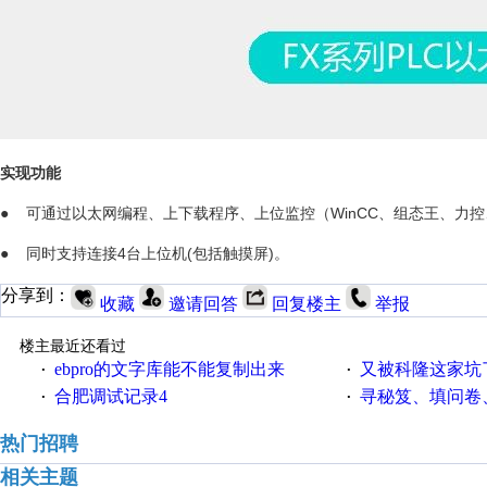
实现功能
● 可通过以太网编程、上下载程序、上位监控（WinCC、组态王、力控、K
● 同时支持连接4台上位机(包括触摸屏)。
分享到：
收藏
邀请回答
回复楼主
举报
楼主最近还看过
ebpro的文字库能不能复制出来
又被科隆这家坑
·
·
合肥调试记录4
寻秘笈、填问卷
·
·
热门招聘
相关主题