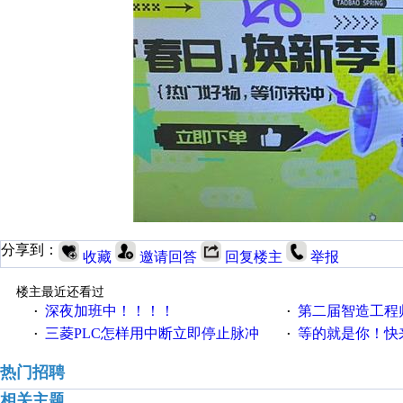
分享到：
收藏
邀请回答
回复楼主
举报
楼主最近还看过
深夜加班中！！！！
第二届智造工程师节投
·
·
三菱PLC怎样用中断立即停止脉冲
等的就是你！快来领
·
·
热门招聘
相关主题