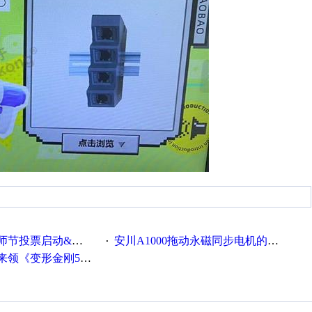
票启动&周周有礼！
安川A1000拖动永磁同步电机的系列参数
·
《变形金刚5》观影券