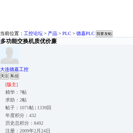
当前位置：
工控论坛
>
产品
>
PLC
>
德嘉PLC
我要发帖
多功能交换机质优价廉
大连德嘉工控
关注
私信
[版主]
精华：7帖
求助：2帖
帖子：1071帖 | 1339回
年度积分：432
历史总积分：8492
注册：2009年2月24日