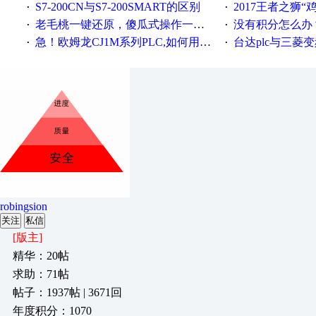
S7-200CN与S7-200SMART的区别
2017王者之狮“鸡”情签到
·
·
老毛桃一键还原，傻瓜式操作一键轻松备份还原；程序为向导式安装，一键即可实现自动备份或还原系统。
没有积分怎么办
·
·
急！欧姆龙CJ1M系列PLC,如何用时间控制变频器。要求时间在组态王中可以自由输入！拜托各位大神了！
台达plc与三菱
·
·
robingsion
关注
私信
[版主]
精华：20帖
求助：71帖
帖子：1937帖 | 3671回
年度积分：1070