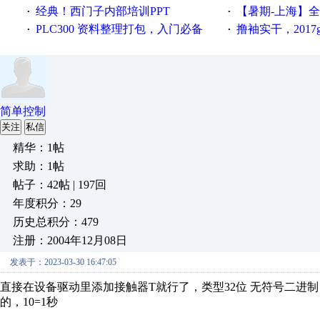
经典！西门子内部培训PPT
【暑期-上海】全国工业4.
·
·
PLC300 资料整理打包，入门必备
撸袖实干，2017gongkong
·
·
简单控制
关注
私信
精华：1帖
求助：1帖
帖子：42帖 | 197回
年度积分：29
历史总积分：479
注册：2004年12月08日
发表于：2023-03-30 16:47:05
直接在设备驱动里添加接触器T就行了，类型32位 无符号二进制
的，10=1秒