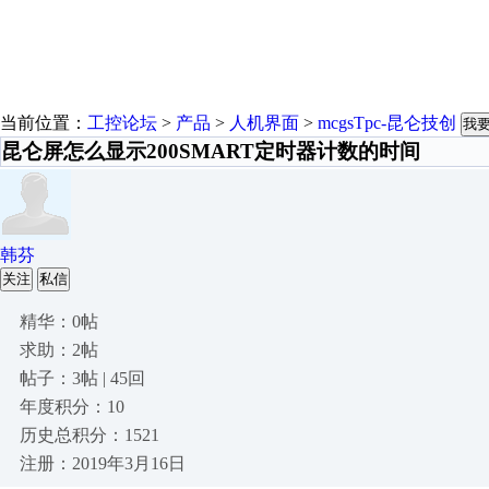
当前位置：
工控论坛
>
产品
>
人机界面
>
mcgsTpc-昆仑技创
我
昆仑屏怎么显示200SMART定时器计数的时间
韩芬
关注
私信
精华：0帖
求助：2帖
帖子：3帖 | 45回
年度积分：10
历史总积分：1521
注册：2019年3月16日