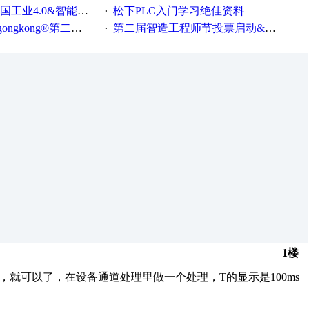
0&智能制造高级培训班通知！
松下PLC入门学习绝佳资料
·
®第二届智造工程师节正式起航！
第二届智造工程师节投票启动&周周有礼！
·
1楼
，就可以了，在设备通道处理里做一个处理，T的显示是100ms