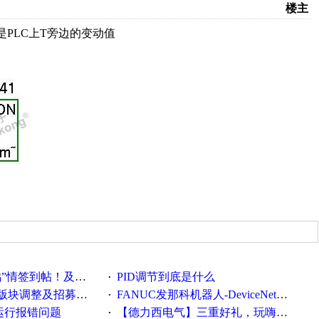
楼主
是PLC上T旁边的变动值
帖！及时更新在线研讨会预告
PID调节到底是什么
·
调整及招募版主公告
FANUC发那科机器人-DeviceNet通信使用手册(中文)
·
ew运行报错问题
【德力西电气】三重好礼，玩嗨夏日！
·