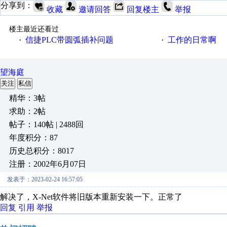
分享到：
收藏
邀请回答
回复楼主
举报
楼主最近还看过
信捷PLC带圆弧插补问题
工作的日常啊
·
·
望海庭
关注
私信
精华：3帖
求助：2帖
帖子：140帖 | 2488回
年度积分：87
历史总积分：8017
注册：2002年6月07日
发表于：2023-02-24 16:57:05
解决了，X-Net软件将旧版本重新安装一下。正常了
回复
引用
举报