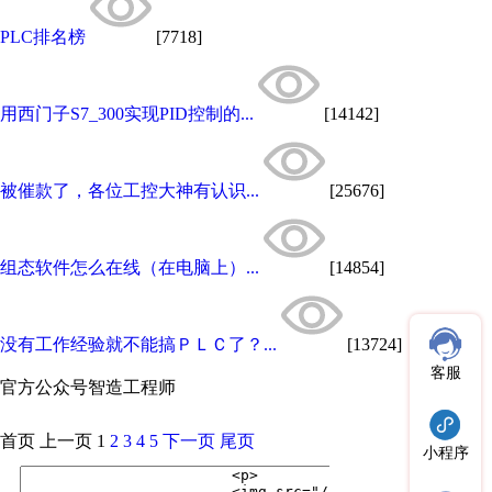
PLC排名榜
[7718]
用西门子S7_300实现PID控制的...
[14142]
被催款了，各位工控大神有认识...
[25676]
组态软件怎么在线（在电脑上）...
[14854]
没有工作经验就不能搞ＰＬＣ了？...
[13724]
客服
官方公众号
智造工程师
首页
上一页
1
2
3
4
5
下一页
尾页
小程序