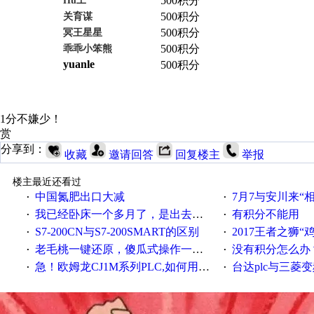
500积分
Hu工
500积分
关育谋
500积分
冥王星星
500积分
乖乖小笨熊
yuanle
500积分
1分不嫌少！
赏
分享到：
收藏
邀请回答
回复楼主
举报
楼主最近还看过
中国氮肥出口大减
7月7与安川来“
·
·
我已经卧床一个多月了，是出去安装机械手在高速遭遇车祸所致:大家工作都要特别注意啊
有积分不能用
·
·
S7-200CN与S7-200SMART的区别
2017王者之狮“鸡”情签到
·
·
老毛桃一键还原，傻瓜式操作一键轻松备份还原；程序为向导式安装，一键即可实现自动备份或还原系统。
没有积分怎么办
·
·
急！欧姆龙CJ1M系列PLC,如何用时间控制变频器。要求时间在组态王中可以自由输入！拜托各位大神了！
台达plc与三菱
·
·