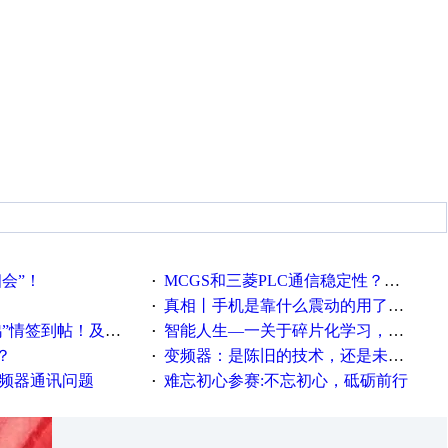
相会”！
MCGS和三菱PLC通信稳定性？？？
·
真相丨手机是靠什么震动的用了这么多年才知道！
·
帖！及时更新在线研讨会预告
智能人生—一关于碎片化学习，看这一篇就够了！
·
？
变频器：是陈旧的技术，还是未来的幕后英雄？
·
变频器通讯问题
难忘初心参赛:不忘初心，砥砺前行
·