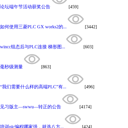
论坛端午节活动获奖公告
[459]
如何使用三菱PLC GX works2的...
[3442]
wincc组态后与PLC连接 梯形图...
[603]
毫秒级测量
[863]
“我们需要什么样的高端PLC”有...
[496]
见习版主—swwu—转正的公告
[4174]
培训plc编程哪家强，就选八方...
[424]