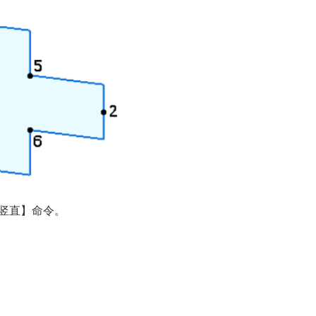
/竖直】命令。
。
。
。