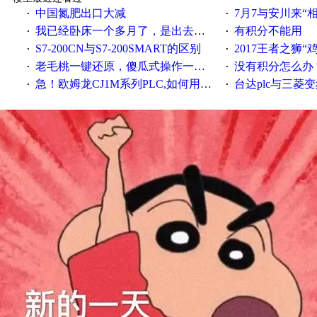
中国氮肥出口大减
7月7与安川来“
·
·
我已经卧床一个多月了，是出去安装机械手在高速遭遇车祸所致:大家工作都要特别注意啊
有积分不能用
·
·
S7-200CN与S7-200SMART的区别
2017王者之狮“鸡”情签到
·
·
老毛桃一键还原，傻瓜式操作一键轻松备份还原；程序为向导式安装，一键即可实现自动备份或还原系统。
没有积分怎么办
·
·
急！欧姆龙CJ1M系列PLC,如何用时间控制变频器。要求时间在组态王中可以自由输入！拜托各位大神了！
台达plc与三菱
·
·