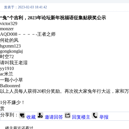
发表于：2023-02-03 18:41:42
“兔”个吉利，2023年论坛新年祝福语征集贴获奖公示
victor329
monzer
AQD008－－－－-王者之师
何处的风
hgxmm123
gongkonglaj
时空72
请叫我王老湿
yy1910
ac米兰
一颗小小草
Balloonred
以上人员每人获得20积分奖励。再次祝大家兔年行大运，家和
1分不嫌少！
赏
分享到：
收藏
邀请回答
回复楼主
举报
楼主最近还看过