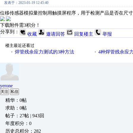
发表于：2023-01-19 12:45:40
位移传感器模拟量控制用触摸屏程序，用于检测产品是否在尺寸
下载附件需3积分！
分享到：
收藏
邀请回答
回复楼主
举报
楼主最近还看过
焊管残余应力测试的3种方法
4种焊管残余应
·
·
yerone
关注
私信
精华：0帖
求助：0帖
帖子：27帖 | 943回
年度积分：0
历史总积分：282