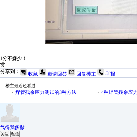
1分不嫌少！
赏
分享到：
收藏
邀请回答
回复楼主
举报
楼主最近还看过
焊管残余应力测试的3种方法
4种焊管残余应
·
·
气得我多撒
关注
私信