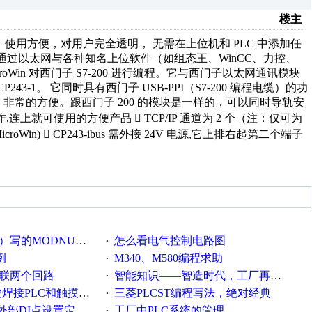
楼主
网转换器，使用方便，对用户完全透明， 无需在上位机和 PLC 中添加任
以 通过以太网与各种知名上位软件（如组态王、WinCC、力控、
icroWin 对西门子 S7-200 进行编程。它与西门子以太网通讯模块
I、CP243-1。 它同时具有西门子 USB-PPI（S7-200 编程电缆）的功
上，非常的方便。跟西门子 200 的模块是一样的，可以同时导轨安
任何工作,连上就可使用的方便产品  TCP/IP 通道为 2 个（注：仅可为
Win)  CP243-ibus 需外接 24V 电源,它上排右起第二个端子
DNUSCRC16校验程序
怎么看电气控制电路图
·
例
M340、M580编程求助
·
么并联两个回路
智能知识——智造时代，工厂再不信息化就OUT了！
·
接PLC和触摸屏程序
三菱PLCST编程写法，绝对经典
·
DI点设置定时器时间
工厂中PLC系统的管理
·