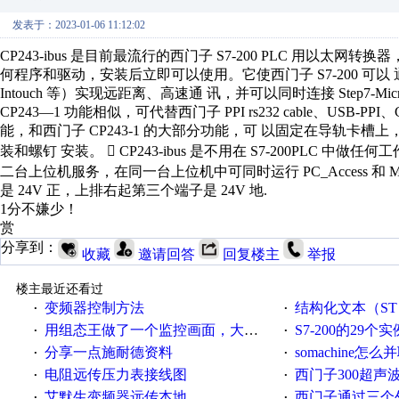
发表于：2023-01-06 11:12:02
CP243-ibus 是目前最流行的西门子 S7-200 PLC 用以太
何程序和驱动，安装后立即可以使用。它使西门子 S7-200 可
Intouch 等）实现远距离、高速通 讯，并可以同时连接 Step7-M
CP243—1 功能相似，可代替西门子 PPI rs232 cable、USB-PP
能，和西门子 CP243-1 的大部分功能，可 以固定在导轨卡槽
装和螺钉 安装。  CP243-ibus 是不用在 S7-200PLC 中做
二台上位机服务，在同一台上位机中可同时运行 PC_Access 和 Micro
是 24V 正，上排右起第三个端子是 24V 地.
1分不嫌少！
赏
分享到：
收藏
邀请回答
回复楼主
举报
楼主最近还看过
变频器控制方法
结构化文本（ST）写的MO
·
·
用组态王做了一个监控画面，大家给点意见
S7-200的29个实
·
·
分享一点施耐德资料
somachine怎
·
·
电阻远传压力表接线图
西门子300超声波焊
·
·
艾默生变频器远传本地
西门子通过三个外部
·
·