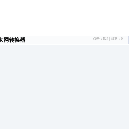
点击：
824
| 回复：
0
用以太网转换器