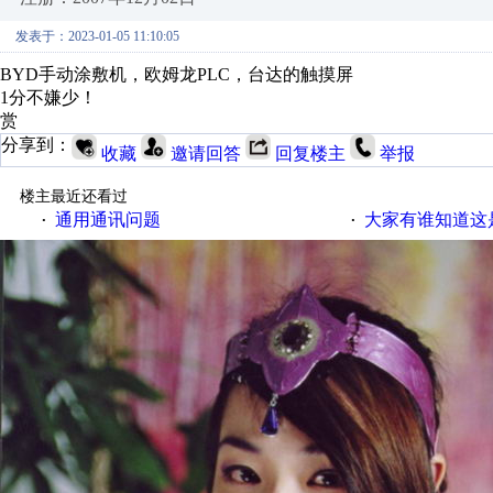
发表于：2023-01-05 11:10:05
BYD手动涂敷机，欧姆龙PLC，台达的触摸屏
1分不嫌少！
赏
分享到：
收藏
邀请回答
回复楼主
举报
楼主最近还看过
通用通讯问题
大家有谁知道这
·
·