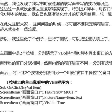
当然，我也发现了我写书时候遗漏的该写而未写的技巧知识点
这边这一条就没必要去重复啰嗦实现了。特别是
C
脚本，对西门
化
C
脚本的地位，
我自己也逐渐淡化对其的研究和使用。想一碗
在此先提醒大家，
提问问题的时候，尽可能不要限定编程语言
起来就会有一些难度。
所以，我这里做了个例子，进行了测试，可以把这些坑填上了。
主画面中是
2
个按钮，分别演示了
VBS
脚本和
C
脚本弹出窗口的
而弹出的窗口外观相同，然而内部的程序语言不同，
分别有按
而后，
将上述
2
个按钮分别放到另一个叫做“窗口中操控”的窗口
l
按钮
11
的单击鼠标中的
VBS
程序为：
Sub OnClick(ByVal Item)
ScreenItems("
画面窗口
1").TagPrefix="M001_"
ScreenItems("
画面窗口
1").PictureName=Item.Text
ScreenItems("
画面窗口
1").Visible=True