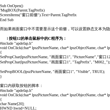
Sub OnOpen()
'MsgBOX(Parent.TagPrefix)
ScreenItems("
窗口前缀
").Text=Parent.TagPrefix
End Sub
而如果画面窗口中不需要显示这个前缀，可以设置静态文本为隐
l
按钮
12
的单击鼠标中的
C
程序为：
#include "apdefap.h"
void OnClick(char* lpszPictureName, char* lpszObjectName, char* l
{
SetPropChar(lpszPictureName, "
画面窗口
1", "PictureName","
窗口
1
SetPropChar(lpszPictureName, "
画面窗口
1", "TagPrefix", "M002_");
SetPropBOOL(lpszPictureName, "
画面窗口
1", "Visible", TRUE);
}
窗口内获取按钮的脚本：
#include "apdefap.h"
void OnClick(char* lpszPictureName, char* lpszObjectName, char* l
{
char Name[20];
HWND hwnd=NULL;