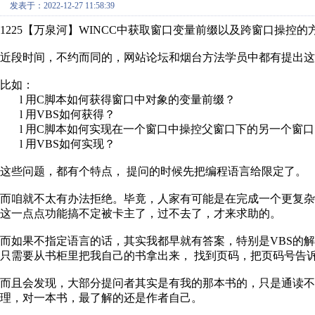
发表于：2022-12-27 11:58:39
1225
【万泉河】
WINCC
中获取窗口变量前缀以及跨窗口操控的
近段时间，不约而同的，网站论坛和烟台方法学员中都有提出这
比如：
l
用
C
脚本如何获得窗口中对象的变量前缀？
l
用
VBS
如何获得？
l
用
C
脚本如何实现在一个窗口中操控父窗口下的另一个窗口
l
用
VBS
如何实现？
这些问题，都有个特点，
提问的时候先把编程语言给限定了。
而咱就不太有办法拒绝。毕竟，人家有可能是在完成一个更复
这一点点功能搞不定被卡主了，过不去了，才来求助的。
而如果不指定语言的话，其实我都早就有答案，特别是
VBS
的解
只需要从书柜里把我自己的书拿出来，
找到页码，把页码号告
而且会发现，大部分提问者其实是有我的那本书的，只是通读
理，对一本书，最了解的还是作者自己。