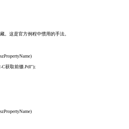
藏。这是官方例程中惯用的手法。
pszPropertyName)
2-C
获取前缀
.Pdl");
pszPropertyName)