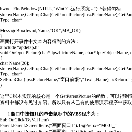
hwnd=FindWindow(NULL,"WinCC-
运行系统
- "); //
获得句柄
strcpy(Name,GetPropChar(GetParentPicture(lpszPictureName),GetPar
Type: char*
MessageBox(hwnd,Name,"OK",MB_OK);
}
画面打开事件中文本内容得到的方法：
#include "apdefap.h"
void OnOpenPicture(char* lpszPictureName, char* lpszObjectName, 
{
char Name[20];
strcpy(Name,GetPropChar(GetParentPicture(lpszPictureName),GetPar
Type: char*
SetPropChar(lpszPictureName,"
窗口前缀
","Text",Name);
//Return-
}
这里
C
脚本实现的核心是一个
GetParentPicture
的函数，可以得到
资料中都没有见过介绍。所以只有从已有的使用演示程序中获取
l
窗口中按钮
11
的单击鼠标中的
VBS
程序为：
Sub OnClick(ByVal Item)
Parent.Parent.ScreenItems("
画面窗口
1").TagPrefix="M001_"
Parent.Parent.ScreenItems("
画面窗口
1").PictureName=Item.Text