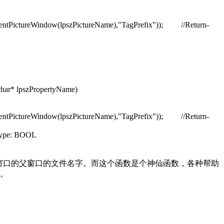
entPictureWindow(lpszPictureName),"TagPrefix"));
//Return-
char* lpszPropertyName)
entPictureWindow(lpszPictureName),"TagPrefix"));
//Return-
Type: BOOL
窗口的父窗口的文件名字。而这个函数是个神仙函数，各种帮助
。