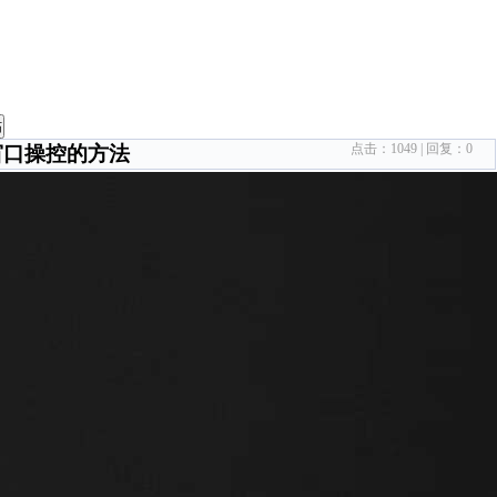
帖
点击：
1049
| 回复：
0
窗口操控的方法