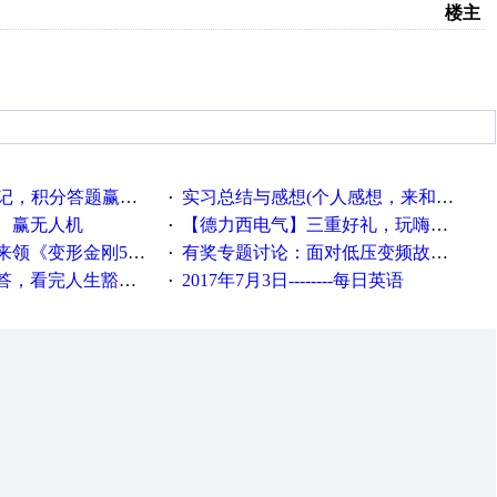
楼主
记，积分答题赢礼品！
实习总结与感想(个人感想，来和大家分享下，不喜勿喷,谢谢）
·
、赢无人机
【德力西电气】三重好礼，玩嗨夏日！
·
《变形金刚5》观影券
有奖专题讨论：面对低压变频故障，老手是这样解决的！
·
，看完人生豁然开朗
2017年7月3日--------每日英语
·