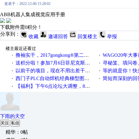
发表于：2022-12-06 15:28:02
ABB机器人集成视觉应用手册
下载附件需0积分！
分享到：
收藏
邀请回答
回复楼主
举报
楼主最近还看过
撸袖实干，2017gongkong®第二届智造工程师节正式起航！
WAGO20年大事
·
·
送积分啦！参加7月6日菲尼克斯在线研讨会即得
寻秘笈、填问卷
·
·
以前干的项目，现在不用出差干项目了，好怀念
等的就是你！快来领
·
·
西门子PLC自动焊机经典梯型图程序参考
简短而深刻的回答
·
·
【福利】下午6点论坛大调整，8点服务器内存升级
·
下雨的天空
关注
私信
精华：0帖