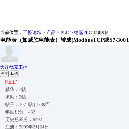
当前位置：
工控论坛
>
产品
>
PLC
>
德嘉PLC
我要发帖
电能表（如威胜电能表）转成(ModbusTCP或S7-300TC
大连德嘉工控
关注
私信
[版主]
精华：7帖
求助：2帖
帖子：1071帖 | 1339回
年度积分：432
历史总积分：8492
注册：2009年2月24日