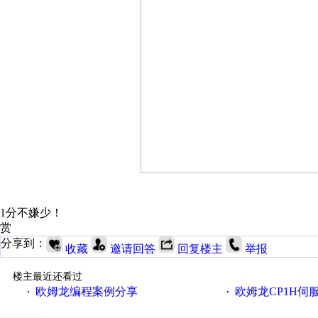
1分不嫌少！
赏
分享到：
收藏
邀请回答
回复楼主
举报
楼主最近还看过
欧姆龙编程案例分享
欧姆龙CP1H伺
·
·