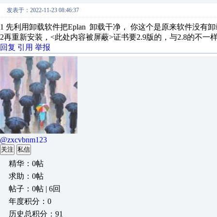
发表于：2022-11-23 08:46:37
1 先利用卸载软件把Eplan 卸载干净， 你这个是原来软件没有
2再重新安装，<此处内容被屏蔽>证书要2.9版的，与2.8的不一
回复
引用
举报
@zxcvbnm123
关注
私信
精华：0帖
求助：0帖
帖子：0帖 | 6回
年度积分：0
历史总积分：91