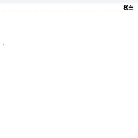
楼主
：
）