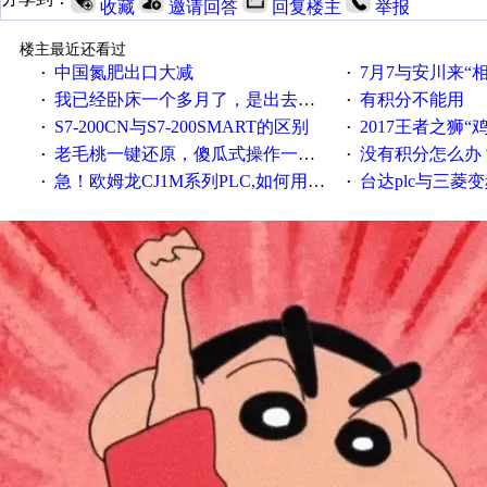
收藏
邀请回答
回复楼主
举报
楼主最近还看过
中国氮肥出口大减
7月7与安川来“
·
·
我已经卧床一个多月了，是出去安装机械手在高速遭遇车祸所致:大家工作都要特别注意啊
有积分不能用
·
·
S7-200CN与S7-200SMART的区别
2017王者之狮“鸡”情签到
·
·
老毛桃一键还原，傻瓜式操作一键轻松备份还原；程序为向导式安装，一键即可实现自动备份或还原系统。
没有积分怎么办
·
·
急！欧姆龙CJ1M系列PLC,如何用时间控制变频器。要求时间在组态王中可以自由输入！拜托各位大神了！
台达plc与三菱
·
·