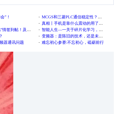
相会”！
MCGS和三菱PLC通信稳定性？？？
·
真相丨手机是靠什么震动的用了这么多年才知道！
·
帖！及时更新在线研讨会预告
智能人生—一关于碎片化学习，看这一篇就够了！
·
？
变频器：是陈旧的技术，还是未来的幕后英雄？
·
变频器通讯问题
难忘初心参赛:不忘初心，砥砺前行
·