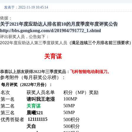
发表于：2022-11-19 10:45:14
依据：
关于2021年度应助达人排名前10的月度季度年度评奖公告
http://bbs.gongkong.com/d/201904/791772_1.shtml
评出获奖人员，公告如下：
2022年度应助达人第三季度获奖人员
（满足连续三个月排名前三强要求
关育谋
恭喜以上朋友获得2022年三季度奖品：
飞科智能电动剃须刀。
参考附件（每月获奖公示榜）：
每月评奖（2022年7月份）：
名次
获奖人员名单
积分（MP）奖励
100MP
第一名
请叫我王老湿
50MP
第二名
关育谋
50MP
第三名
晨曦521
121111115
优秀答疑者
500积分
天自
500积分