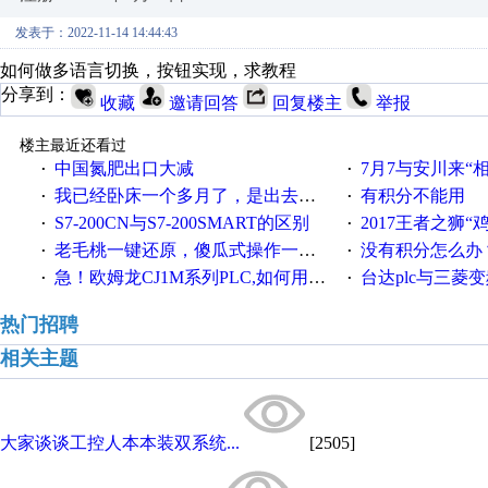
发表于：2022-11-14 14:44:43
如何做多语言切换，按钮实现，求教程
分享到：
收藏
邀请回答
回复楼主
举报
楼主最近还看过
中国氮肥出口大减
7月7与安川来“
·
·
我已经卧床一个多月了，是出去安装机械手在高速遭遇车祸所致:大家工作都要特别注意啊
有积分不能用
·
·
S7-200CN与S7-200SMART的区别
2017王者之狮“鸡”情签到
·
·
老毛桃一键还原，傻瓜式操作一键轻松备份还原；程序为向导式安装，一键即可实现自动备份或还原系统。
没有积分怎么办
·
·
急！欧姆龙CJ1M系列PLC,如何用时间控制变频器。要求时间在组态王中可以自由输入！拜托各位大神了！
台达plc与三菱
·
·
热门招聘
相关主题
大家谈谈工控人本本装双系统...
[2505]