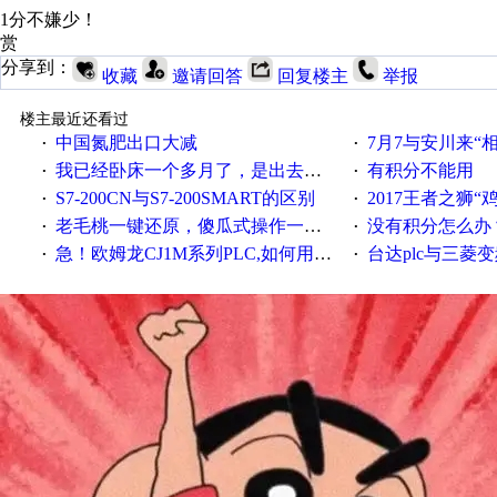
1分不嫌少！
赏
分享到：
收藏
邀请回答
回复楼主
举报
楼主最近还看过
中国氮肥出口大减
7月7与安川来“
·
·
我已经卧床一个多月了，是出去安装机械手在高速遭遇车祸所致:大家工作都要特别注意啊
有积分不能用
·
·
S7-200CN与S7-200SMART的区别
2017王者之狮“鸡”情签到
·
·
老毛桃一键还原，傻瓜式操作一键轻松备份还原；程序为向导式安装，一键即可实现自动备份或还原系统。
没有积分怎么办
·
·
急！欧姆龙CJ1M系列PLC,如何用时间控制变频器。要求时间在组态王中可以自由输入！拜托各位大神了！
台达plc与三菱
·
·