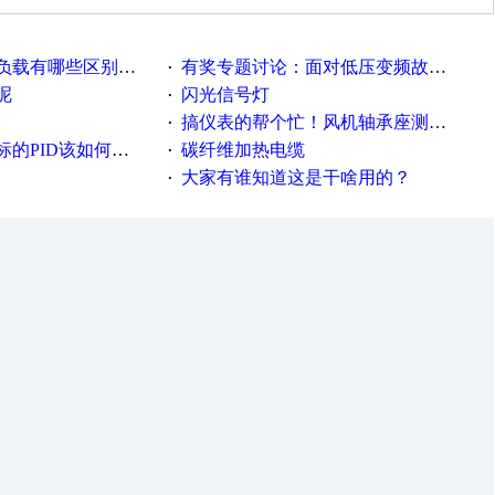
载有哪些区别？？？
有奖专题讨论：面对低压变频故障，老手是这样解决的！
·
呢
闪光信号灯
·
搞仪表的帮个忙！风机轴承座测振！
·
PID该如何控制呢
碳纤维加热电缆
·
大家有谁知道这是干啥用的？
·