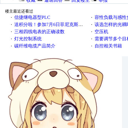
收藏
邀请回答
回复楼主
举报
楼主最近还看过
信捷继电器型PLC
容性负载与感性负
·
·
送积分啦！参加7月6日菲尼克斯在线研讨会即得
该选怎样的光耦
·
·
三相四线电表的正确读数
空压机
·
·
灯光控制系统
需要调节多个目标的
·
·
碳纤维电缆产品简介
自控相关书籍
·
·