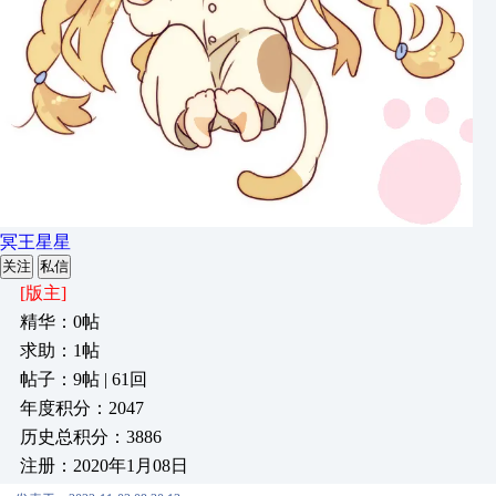
冥王星星
关注
私信
[版主]
精华：0帖
求助：1帖
帖子：9帖 | 61回
年度积分：2047
历史总积分：3886
注册：2020年1月08日