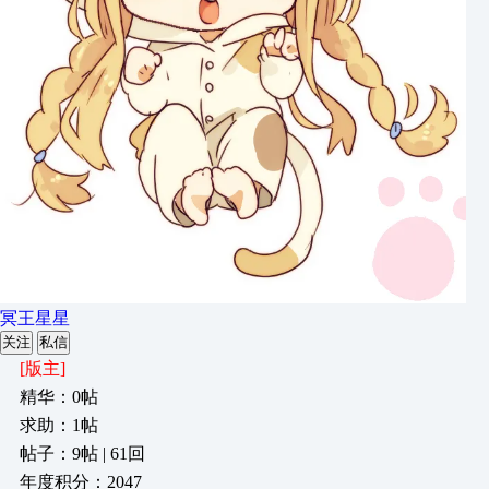
冥王星星
关注
私信
[版主]
精华：0帖
求助：1帖
帖子：9帖 | 61回
年度积分：2047