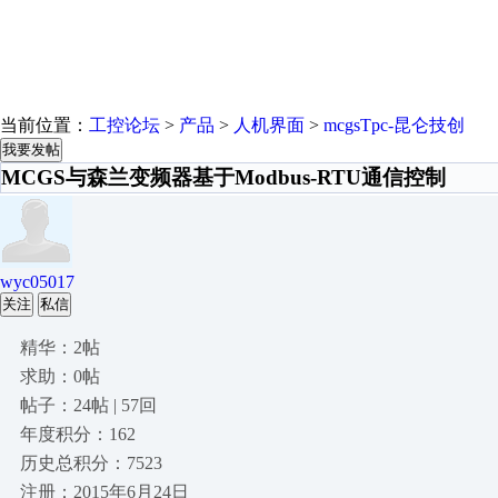
当前位置：
工控论坛
>
产品
>
人机界面
>
mcgsTpc-昆仑技创
我要发帖
MCGS与森兰变频器基于Modbus-RTU通信控制
wyc05017
关注
私信
精华：2帖
求助：0帖
帖子：24帖 | 57回
年度积分：162
历史总积分：7523
注册：2015年6月24日