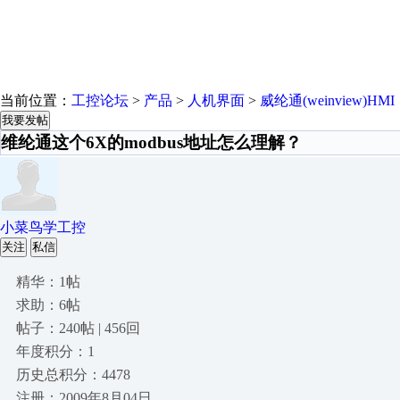
当前位置：
工控论坛
>
产品
>
人机界面
>
威纶通(weinview)HMI
我要发帖
维纶通这个6X的modbus地址怎么理解？
小菜鸟学工控
关注
私信
精华：1帖
求助：6帖
帖子：240帖 | 456回
年度积分：1
历史总积分：4478
注册：2009年8月04日