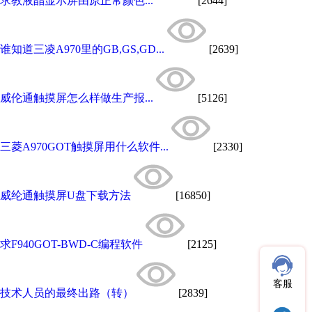
求教液晶显示屏由原正常颜色...
[2644]
谁知道三凌A970里的GB,GS,GD...
[2639]
威伦通触摸屏怎么样做生产报...
[5126]
三菱A970GOT触摸屏用什么软件...
[2330]
威纶通触摸屏U盘下载方法
[16850]
求F940GOT-BWD-C编程软件
[2125]
客服
技术人员的最终出路（转）
[2839]