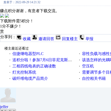
发表于：2022-09-29 14:21:32
赚点积分谢谢，有意者下载交流。
下载附件需5积分！
1分不嫌少！
赏
分享到：
收藏
邀请回答
回复楼主
举报
楼主最近还看过
信捷继电器型PLC
容性负载与感性负
·
·
送积分啦！参加7月6日菲尼克斯在线研讨会即得
该选怎样的光耦
·
·
三相四线电表的正确读数
空压机
·
·
灯光控制系统
需要调节多个目标的
·
·
碳纤维电缆产品简介
自控相关书籍
·
·
jeffer