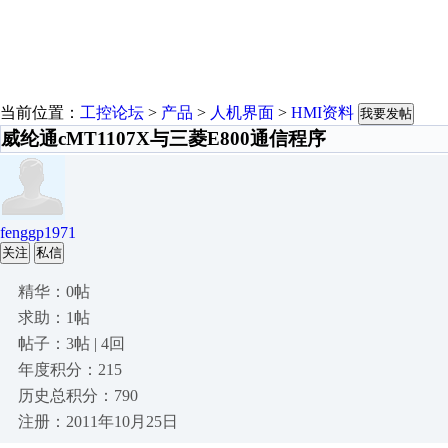
当前位置：
工控论坛
>
产品
>
人机界面
>
HMI资料
我要发帖
威纶通cMT1107X与三菱E800通信程序
fenggp1971
关注
私信
精华：0帖
求助：1帖
帖子：3帖 | 4回
年度积分：215
历史总积分：790
注册：2011年10月25日