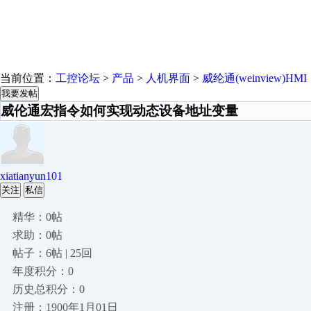
当前位置：
工控论坛
>
产品
>
人机界面
>
威纶通(weinview)HMI
我要发帖
威伦通宏指令如何实现动态设备地址变量
xiatianyun101
关注
私信
精华：0帖
求助：0帖
帖子：6帖 | 25回
年度积分：0
历史总积分：0
注册：1900年1月01日