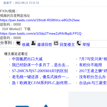
发表于：2022-09-21 15:31:53
FX3U视频：
视频的百度网盘地址
https://pan.baidu.com/s/19mdI-RG8tVcx-e8G2h2Iww
提取码：0000
《GX Works2》下载
https://pan.baidu.com/s/1tSdy2Tmee2zR4rBqdLFP1Q
提取码：0000
分享到：
收藏
邀请回答
回复楼主
举报
楼主最近还看过
中国氮肥出口大减
7月7与安川来“
·
·
我已经卧床一个多月了，是出去安装机械手在高速遭遇车祸所致:大家工作都要特别注意啊
有积分不能用
·
·
S7-200CN与S7-200SMART的区别
2017王者之狮“鸡”情签到
·
·
老毛桃一键还原，傻瓜式操作一键轻松备份还原；程序为向导式安装，一键即可实现自动备份或还原系统。
没有积分怎么办
·
·
急！欧姆龙CJ1M系列PLC,如何用时间控制变频器。要求时间在组态王中可以自由输入！拜托各位大神了！
台达plc与三菱
·
·