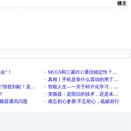
楼主
相会”！
MCGS和三菱PLC通信稳定性？？？
·
真相丨手机是靠什么震动的用了这么多年才知道！
·
帖！及时更新在线研讨会预告
智能人生—一关于碎片化学习，看这一篇就够了！
·
？
变频器：是陈旧的技术，还是未来的幕后英雄？
·
变频器通讯问题
难忘初心参赛:不忘初心，砥砺前行
·