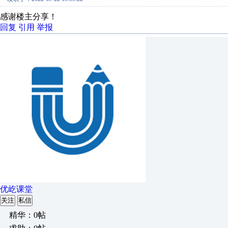
感谢楼主分享！
回复
引用
举报
优屹课堂
关注
私信
精华：0帖