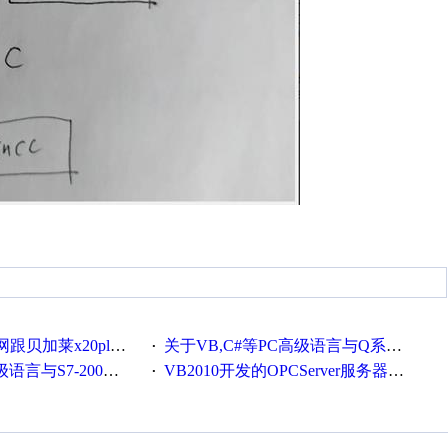
贝加莱x20plc通讯
关于VB,C#等PC高级语言与Q系列通讯
·
-200的CP243以太网通讯
VB2010开发的OPCServer服务器软件(含源代码)
·