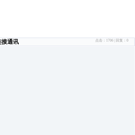
点击：
1706
| 回复：
0
C连接通讯