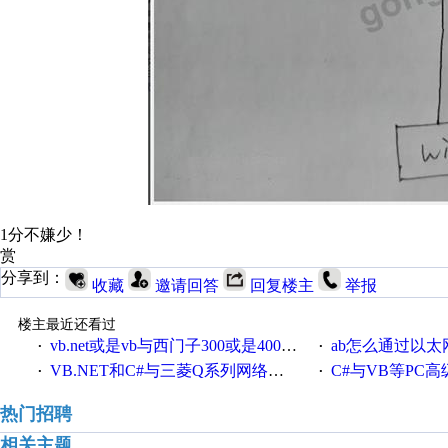
1分不嫌少！
赏
分享到：
收藏
邀请回答
回复楼主
举报
楼主最近还看过
vb.net或是vb与西门子300或是400plc通信怎么想编写呀！
ab怎么通过以太网跟
·
·
VB.NET和C#与三菱Q系列网络通讯的源代码
C#与VB等PC高级语言与S7
·
·
热门招聘
相关主题