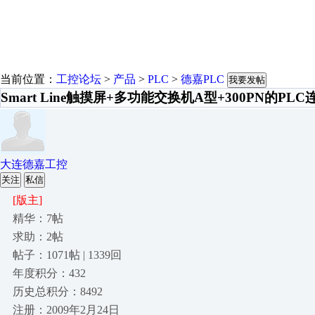
当前位置：
工控论坛
>
产品
>
PLC
>
德嘉PLC
我要发帖
Smart Line触摸屏+多功能交换机A型+300PN的PL
大连德嘉工控
关注
私信
[版主]
精华：7帖
求助：2帖
帖子：1071帖 | 1339回
年度积分：432
历史总积分：8492
注册：2009年2月24日