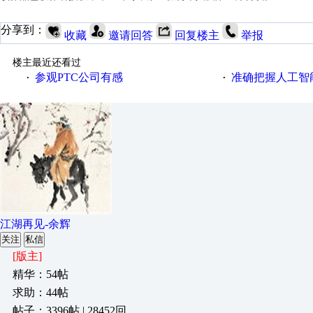
分享到：
收藏
邀请回答
回复楼主
举报
楼主最近还看过
参观PTC公司有感
准确把握人工智
·
·
江湖再见-余辉
关注
私信
[版主]
精华：54帖
求助：44帖
帖子：3396帖 | 28452回