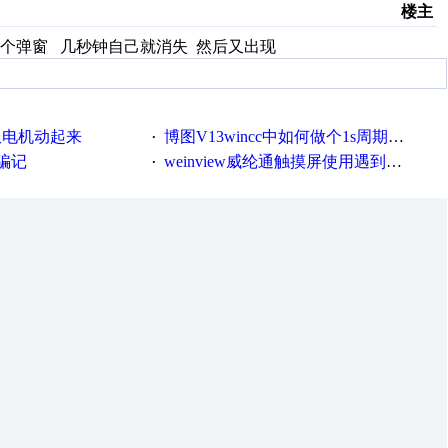
楼主
现这个弹窗 几秒钟自己就消失 然后又出现
服电机动起来
博图V13wincc中如何做个1s周期循环的脚本
·
骗记
weinview威纶通触摸屏使用遇到的问题
·