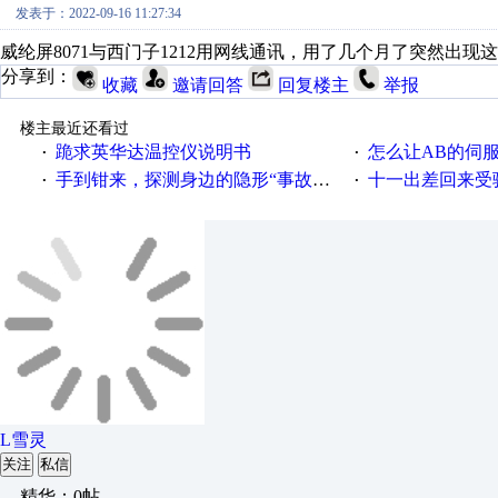
发表于：2022-09-16 11:27:34
威纶屏8071与西门子1212用网线通讯，用了几个月了突然出
分享到：
收藏
邀请回答
回复楼主
举报
楼主最近还看过
跪求英华达温控仪说明书
怎么让AB的伺
·
·
手到钳来，探测身边的隐形“事故”——Fluke369漏电流钳形表测评
十一出差回来受
·
·
L雪灵
关注
私信
精华：0帖