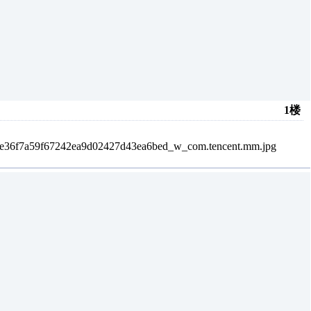
1楼
6/e36f7a59f67242ea9d02427d43ea6bed_w_com.tencent.mm.jpg