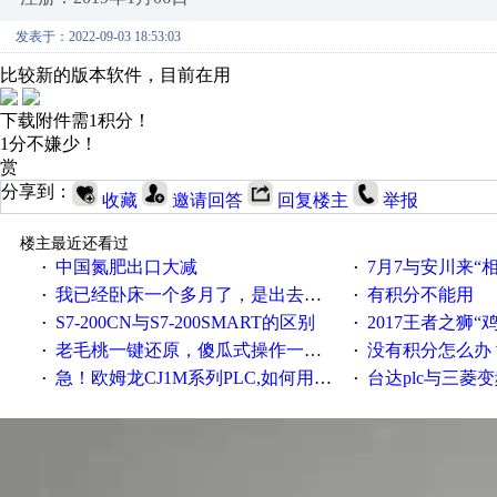
发表于：2022-09-03 18:53:03
比较新的版本软件，目前在用
下载附件需1积分！
1分不嫌少！
赏
分享到：
收藏
邀请回答
回复楼主
举报
楼主最近还看过
中国氮肥出口大减
7月7与安川来“
·
·
我已经卧床一个多月了，是出去安装机械手在高速遭遇车祸所致:大家工作都要特别注意啊
有积分不能用
·
·
S7-200CN与S7-200SMART的区别
2017王者之狮“鸡”情签到
·
·
老毛桃一键还原，傻瓜式操作一键轻松备份还原；程序为向导式安装，一键即可实现自动备份或还原系统。
没有积分怎么办
·
·
急！欧姆龙CJ1M系列PLC,如何用时间控制变频器。要求时间在组态王中可以自由输入！拜托各位大神了！
台达plc与三菱
·
·