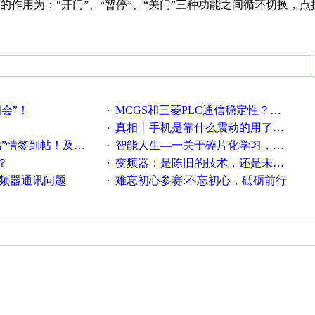
作用为：“开门”、“暂停”、“关门”三种功能之间循环切换，点
相会”！
MCGS和三菱PLC通信稳定性？？？
·
真相丨手机是靠什么震动的用了这么多年才知道！
·
帖！及时更新在线研讨会预告
智能人生—一关于碎片化学习，看这一篇就够了！
·
？
变频器：是陈旧的技术，还是未来的幕后英雄？
·
变频器通讯问题
难忘初心参赛:不忘初心，砥砺前行
·