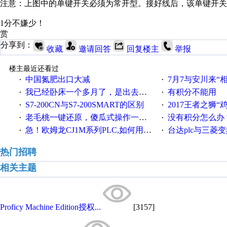
注意：上图中的单键开关必须为常开型。接好线后，该单键开关的
1分不嫌少！
赏
分享到：
收藏
邀请回答
回复楼主
举报
楼主最近还看过
中国氮肥出口大减
7月7与安川来“
·
·
我已经卧床一个多月了，是出去安装机械手在高速遭遇车祸所致:大家工作都要特别注意啊
有积分不能用
·
·
S7-200CN与S7-200SMART的区别
2017王者之狮“鸡”情签到
·
·
老毛桃一键还原，傻瓜式操作一键轻松备份还原；程序为向导式安装，一键即可实现自动备份或还原系统。
没有积分怎么办
·
·
急！欧姆龙CJ1M系列PLC,如何用时间控制变频器。要求时间在组态王中可以自由输入！拜托各位大神了！
台达plc与三菱
·
·
热门招聘
相关主题
Proficy Machine Edition授权...
[3157]