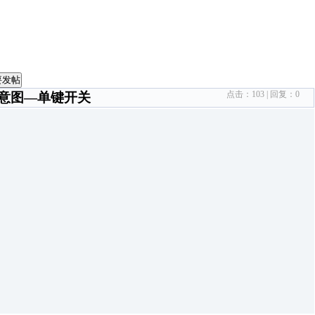
要发帖
点击：
103
| 回复：
0
意图—单键开关