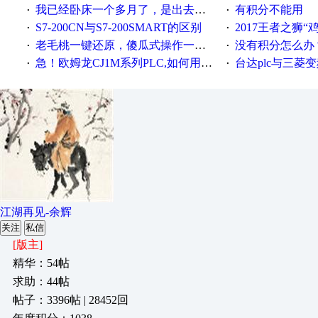
我已经卧床一个多月了，是出去安装机械手在高速遭遇车祸所致:大家工作都要特别注意啊
有积分不能用
·
·
S7-200CN与S7-200SMART的区别
2017王者之狮“鸡”情签到
·
·
老毛桃一键还原，傻瓜式操作一键轻松备份还原；程序为向导式安装，一键即可实现自动备份或还原系统。
没有积分怎么办
·
·
急！欧姆龙CJ1M系列PLC,如何用时间控制变频器。要求时间在组态王中可以自由输入！拜托各位大神了！
台达plc与三菱
·
·
江湖再见-余辉
关注
私信
[版主]
精华：54帖
求助：44帖
帖子：3396帖 | 28452回