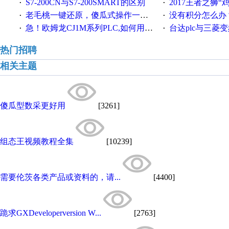
S7-200CN与S7-200SMART的区别
2017王者之狮“鸡”情签到
·
·
老毛桃一键还原，傻瓜式操作一键轻松备份还原；程序为向导式安装，一键即可实现自动备份或还原系统。
没有积分怎么办
·
·
急！欧姆龙CJ1M系列PLC,如何用时间控制变频器。要求时间在组态王中可以自由输入！拜托各位大神了！
台达plc与三菱
·
·
热门招聘
相关主题
傻瓜型数采更好用
[3261]
组态王视频教程全集
[10239]
需要伦茨各类产品或资料的，请...
[4400]
跪求GXDeveloperversion W...
[2763]