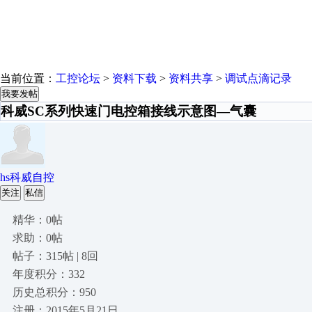
当前位置：
工控论坛
>
资料下载
>
资料共享
>
调试点滴记录
我要发帖
科威SC系列快速门电控箱接线示意图—气囊
hs科威自控
关注
私信
精华：0帖
求助：0帖
帖子：315帖 | 8回
年度积分：332
历史总积分：950
注册：2015年5月21日