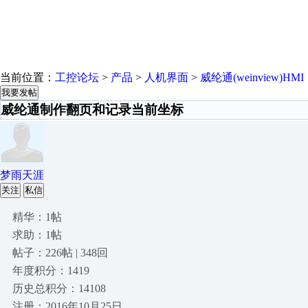
当前位置：
工控论坛
>
产品
>
人机界面
>
威纶通(weinview)HMI
我要发帖
威纶通制作翻页和记录当前坐标
梦雨天涯
关注
私信
精华：1帖
求助：1帖
帖子：226帖 | 348回
年度积分：1419
历史总积分：14108
注册：2016年10月25日