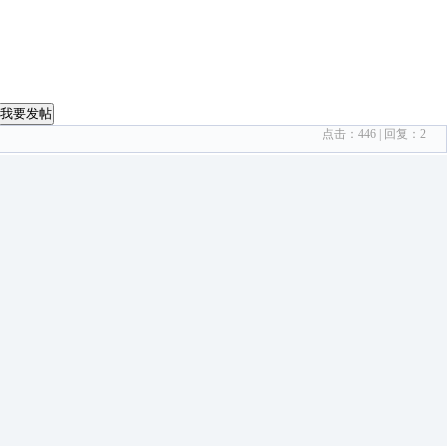
我要发帖
点击：
446
| 回复：
2