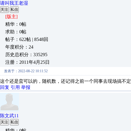
请叫我王老湿
关注
私信
[版主]
精华：0帖
求助：0帖
帖子：622帖 | 8548回
年度积分：24
历史总积分：335295
注册：2011年4月25日
发表于：2022-08-22 10:11:52
这个还是蛮可以的，随机数，还记得之前一个同事去现场搞不定
回复
引用
举报
陈文武11
关注
私信
精华：0帖