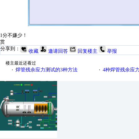
1分不嫌少！
赏
分享到：
收藏
邀请回答
回复楼主
举报
楼主最近还看过
焊管残余应力测试的3种方法
4种焊管残余应
·
·