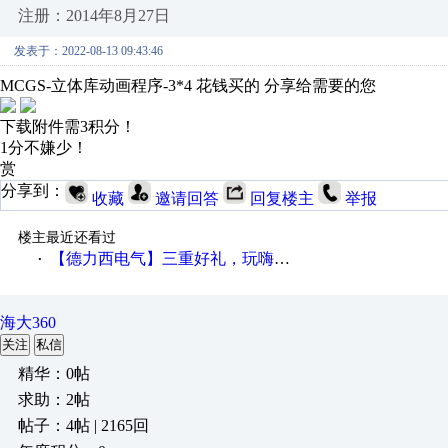
注册：2014年8月27日
发表于：2022-08-13 09:43:46
MCGS-立体库动画程序-3*4 花钱买的 分享给需要的您
下载附件需3积分！
1分不嫌少！
赏
分享到：
收藏
邀请回答
回复楼主
举报
楼主最近还看过
【德力西电气】三重好礼，玩嗨夏日！
·
海大360
关注
私信
精华：0帖
求助：2帖
帖子：4帖 | 2165回