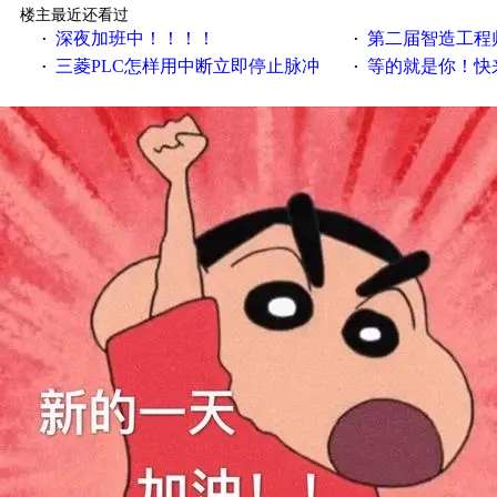
楼主最近还看过
深夜加班中！！！！
第二届智造工程师节投
·
·
三菱PLC怎样用中断立即停止脉冲
等的就是你！快来领
·
·