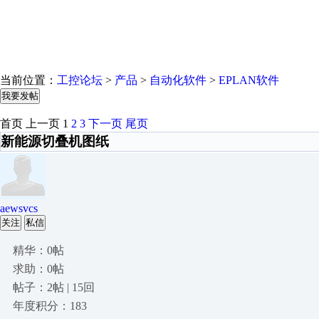
当前位置：
工控论坛
>
产品
>
自动化软件
>
EPLAN软件
我要发帖
首页
上一页
1
2
3
下一页
尾页
新能源切叠机图纸
aewsvcs
关注
私信
精华：0帖
求助：0帖
帖子：2帖 | 15回
年度积分：183