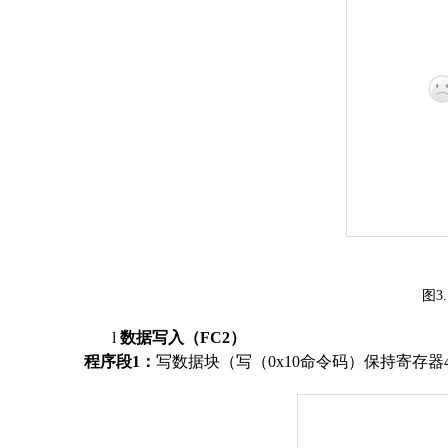
图
3.
l
数据
写入（
FC
2
）
程序
段
1
：
写数据块（写
（
0x10
命令码
）
保持
寄存器