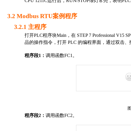
CPU 1211C
运行后，
RUN/STOP
绿灯常亮，表明
P
LC
3.2
Modbus
RTU
案例
程序
3.2.1
主程序
打开
PLC
程序块
Main
，在
STEP 7 Professional V15 S
品的操作指令，打开
PLC
的编程界面，通过双击、
程序
段
1
：
调用
函数
FC1
。
程序
段
2
：
调用
函数
FC2
。