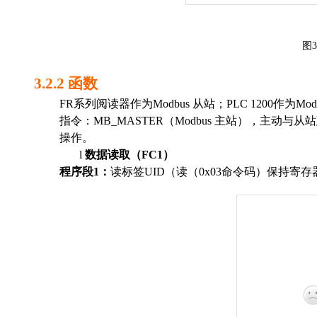
图
3
3.2.2
函数
FR
系列阅读器作为
Modbus
从站
；
PLC 1200
作为
Mod
指令
：
MB_
MASTER
（
M
odbus
主站），主动
与
从站
操作
。
l
数据
读取（
FC1
）
程序
段
1
：
读标签
UID
（读
（
0
x0
3
命令码
）
保持
寄存