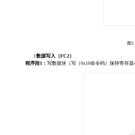
图
3.
l
数据
写入（
FC
2
）
程序
段
1
：
写数据块（写
（
0x10
命令码
）
保持
寄存器