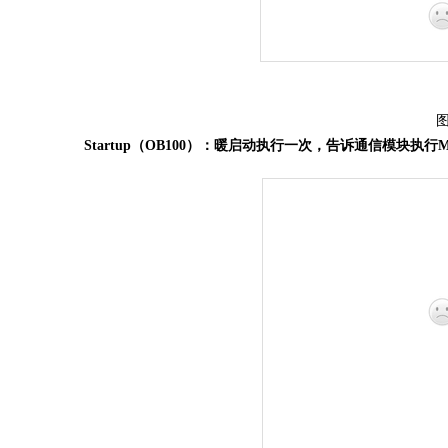
Star
tup
（
O
B100
）：
暖启动执行一次
，
告诉通信模块执行