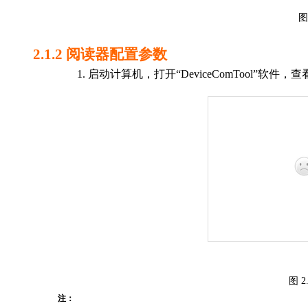
图
2.1.2
阅读器配置参数
1.
启动
计算机，
打开
“
DeviceComTool
”软件
，查
图
2
注：