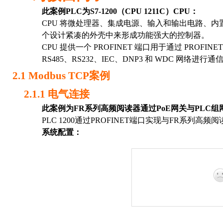
此
案例
P
LC
为
S
7-1200
（
CPU 1211C
）
CPU
：
CPU
将微处理器、集成电源、输入和输出电路、内
个设计紧凑的外壳中来形成功能强大的控制器。
CPU
提供一个
PROFINET
端口用于通过
PROFINE
RS485
、
RS232
、
IEC
、
DNP3
和
WDC
网络进行通
2.1
M
odbu
s TCP
案例
2.1.1
电气
连接
此案例
为
FR
系列高频阅读器通过
PoE
网关与
PLC
组
PLC 1200
通过
PROFINET
端口实现与
FR
系列高频阅
系统配置
：