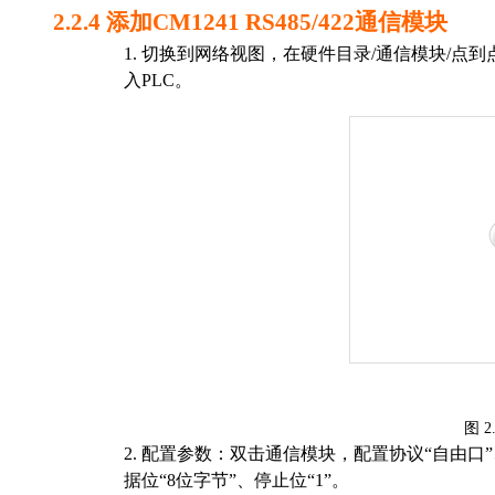
2.2.4
添加
CM1241 RS485/422
通信
模块
1.
切换到网络视图，在硬件目录
/
通信模块
/
点到
入
P
LC
。
图
2
2.
配置参数：双击
通信模块
，
配置协议
“自由口
据位“
8
位字节”、停止位“
1
”。