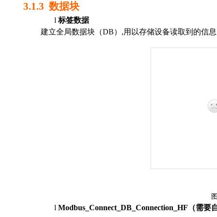
3.1.3
数据块
l
标签数据
建立全局数据块（
DB
）
,
用以
存储设备读取
到的
信息
l
Modbus_Connect_DB_Connection_HF
（需要