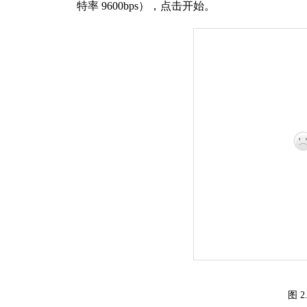
特率
9600bps
），点击开始。
图
2