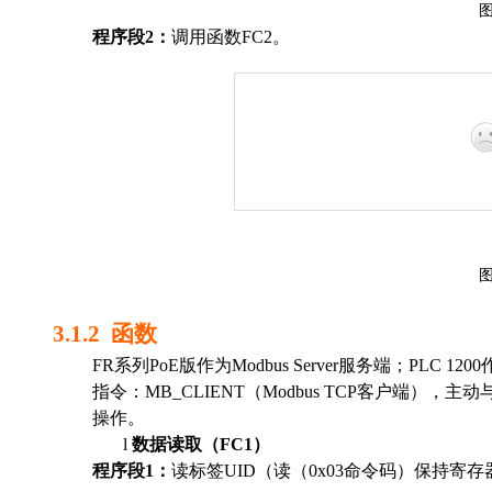
程序
段
2
：
调用
函数
FC2
。
3.1.2
函数
FR
系列
Po
E
版
作为
Modbus Server
服务端
；
PLC 1200
指令
：
MB_CLIENT
（
M
odbus
TCP
客户端），主动
操作
。
l
数据
读取（
FC1
）
程序
段
1
：
读标签
UID
（读
（
0x
0
3
命令码
）
保持
寄存