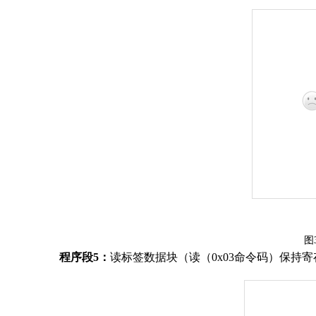
图
程序
段
5
：
读标签数据块（读
（
0
x
03
命令码
）
保持
寄