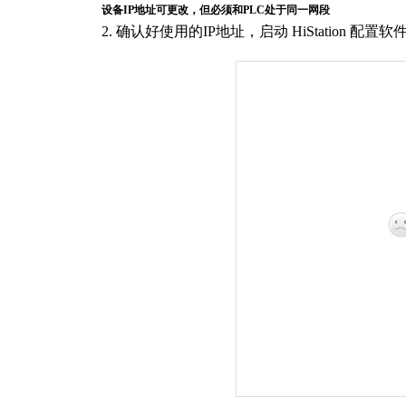
设备
I
P地址可更改，但必须和
P
LC处于同一网段
2.
确认好使用的
IP
地址
，
启动
HiStation
配置软