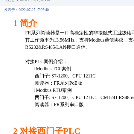
发表于：2022-07-27 17:07:40
1
简介
FR
系列
阅读器
是
一
种
高稳定性的
非接触
式工业级读
其
工作频率为
13.56MHz
，
支持
Mo
dbus
通信协议
，支
RS232
&
RS485/LAN
接口
通信。
对接
P
LC
案例介绍
：
l
Modbus TCP
案例
西门子
:
S7-1200
、
CPU 1211C
阅读器
：
F
R
系列
P
oE
版
l
Modbus RTU
案例
西门子
:
S7-1200
、
CPU 1211C
、
CM1241 RS485/
阅读器
：
F
R
系列
串口版
2
对接西门子
PLC