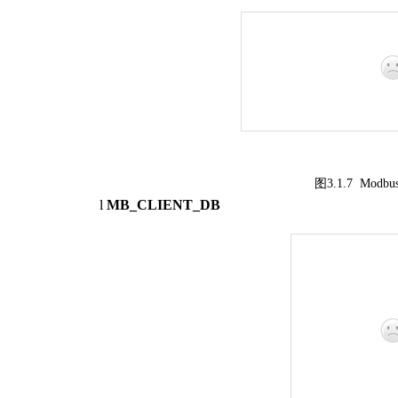
图
3.
1
.
7
Modbus
l
MB
_CLIENT_DB