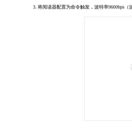
3.
将阅读器配置为命令触发，波特率
9600bps
（