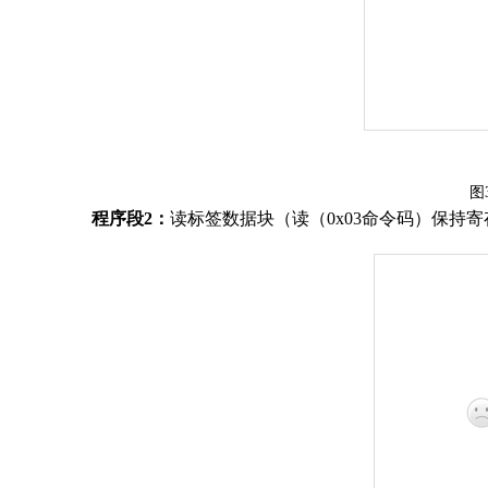
图
程序
段
2
：
读标签数据块（读
（
0
x0
3
命令码
）
保持
寄