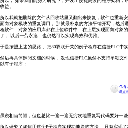
所以，
如果我们能努力研究下，开发出便捷高效的程序架构，
收益。
所以我就把删除的文件从回收站里又翻出来恢复，软件也重新安
面向对象模块的重复调用，
那就最朴素的方法平铺开写，然后
程软件，对象的应用库都在上位软件中，在上层实现面向对象的
了，
以后一劳永逸，也仍然可以实现高效和优雅。
于是按照上述的思路，
把
80
双联开关的例子程序在信捷
PLC
中
然后再具体翻阅文档的时候，
发现信捷
PLC
虽然不支持单独文
以有子程序：
虽说相当简陋，但也总比一遍一遍无穷次地重复写代码要好一些
所以研究了如何用这个
P
子程序实现功能块的方法。
只有实现了