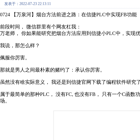
发表于：2022-07-23 22:13:11
0724
【万泉河】烟台方法前进之路：在信捷
PLC
中实现
FB
功能
前段时间，
微信群里有个网友杠我：
万老师，
你如果能研究把烟台方法应用到信捷小
PLC
中，实现
我说，那怎么样？
佩服你厉害。
那就是男人之间最朴素的赌约了：承认你厉害。
虽然没有啥实际意义，
我还是到信捷官网下载了编程软件研究
属于最简单的那种
PLC
，
没有
FC,
也没有
FB
，
只有一个
C
函数
场。