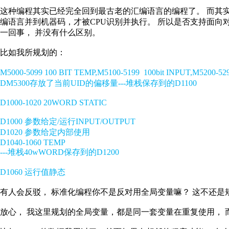
这种编程其实已经完全回到最古老的汇编语言的编程了。
而其
编语言并到机器码，才被
CPU
识别并执行。
所以是否支持面向
一回事，
并没有什么区别。
比如我所规划的：
M5000-5099 100 BIT TEMP,M5100-5199
100bit INPUT,M5200-52
DM5300
存放了当前
UID
的偏移量
---
堆栈保存到的
D1100
D1000-1020 20WORD STATIC
D1000
参数给定
/
运行
INPUT/OUTPUT
D1020
参数给定内部使用
D1040-1060 TEMP
---
堆栈
40wWORD
保存到的
D1200
D1060
运行值静态
有人会反驳，
标准化编程你不是反对用全局变量嘛？
这不还是
放心，
我这里规划的全局变量，都是同一套变量在重复使用，