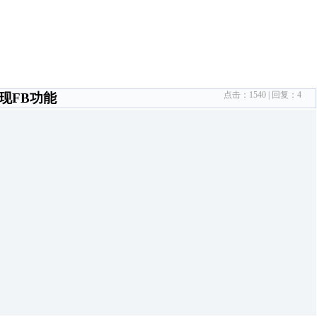
点击：
1540
| 回复：
4
现FB功能