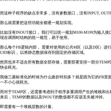
而这种子程序的缺点非常多，没有参数接口，没有
INPUT, OUTP
那么就需要把这些功能全都逐一规划实现。
比如没有
INOUT
接口，
我们可以统一规划
M100-M199
为输入接
现在调用时结构的统一规范，易于使用。
那么每个
FB
逻辑内部，
需要对使用的公共
M
区（以及
D
区）进
UID
标识，
以将静态数据保存到固定的存储区域。
然而也并不适合所有数据全部存储，需要部署安排一部分
TEMP
快会耗光。
我做三菱标准化的时候为什么曲折特别多？就是因为它的
FB
里
一不小心就耗光。
而对于
TEMP
区，还需要考虑到子程序多重调用产生的堆栈和出
来后，
TEMP
的数据以及
INOUT
的数值都不应该丢失被冲掉。
即需要有一个堆栈层数的计量。